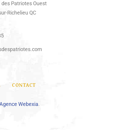
 des Patriotes Ouest
sur-Richelieu QC
85
sdespatriotes.com
s
E
CONTACT
’Agence Webexia
.