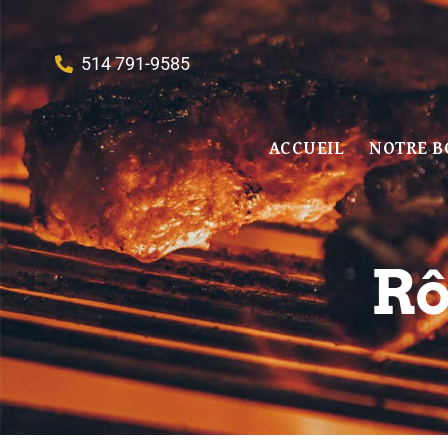
514 791-9585
ACCUEIL
NOTRE B
Rô